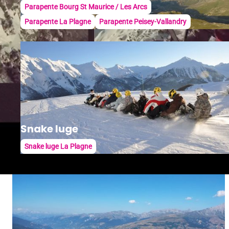
Parapente Bourg St Maurice / Les Arcs
Parapente La Plagne
Parapente Peisey-Vallandry
Snake luge
Snake luge La Plagne