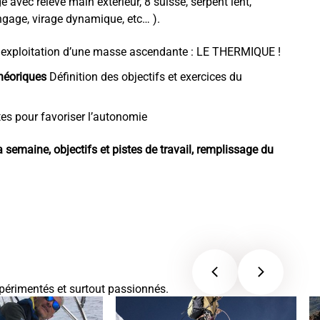
e avec relevé main extérieur, 8 suisse, serpent lent,
angage, virage dynamique, etc… ).
ec exploitation d’une masse ascendante : LE THERMIQUE !
théoriques
Définition des objectifs et exercices du
es pour favoriser l’autonomie
a semaine, objectifs et pistes de travail, remplissage du
expérimentés et surtout passionnés.