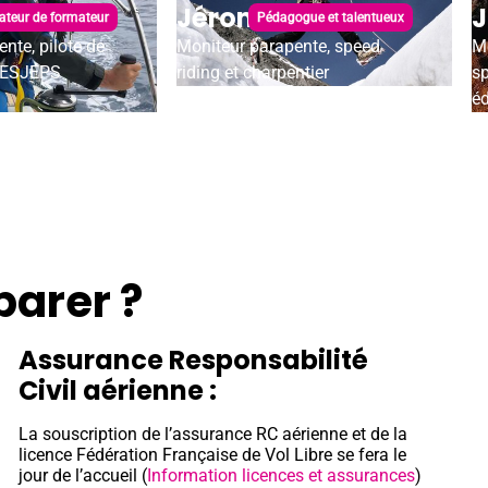
olin
Jérome Bes
J
teur de formateur
Pédagogue et talentueux
nte, pilote de
Moniteur parapente, speed
Mo
 DESJEPS
riding et charpentier
sp
é
arer ?
Assurance Responsabilité
Civil aérienne :
La souscription de l’assurance RC aérienne et de la
licence Fédération Française de Vol Libre se fera le
jour de l’accueil (
Information licences et assurances
)