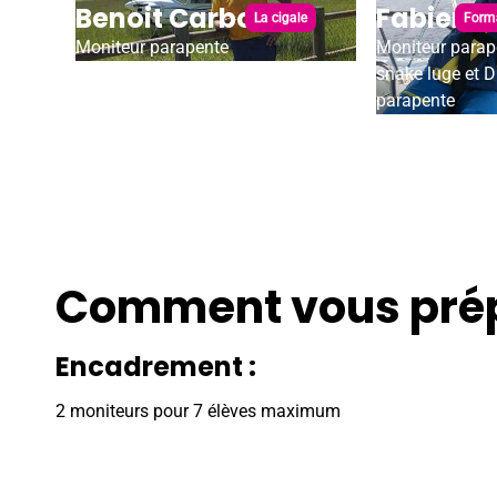
Benoit Carbonel
Fabien C
La cigale
Forma
Moniteur parapente
Moniteur parape
snake luge et
parapente
Comment vous prép
Encadrement :
2 moniteurs pour 7 élèves maximum