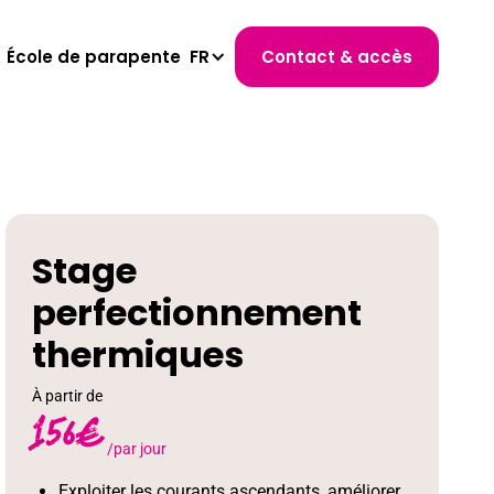
École de parapente
FR
Contact & accès
Stage
perfectionnement
thermiques
À partir de
156
€
/par jour
Exploiter les courants ascendants, améliorer